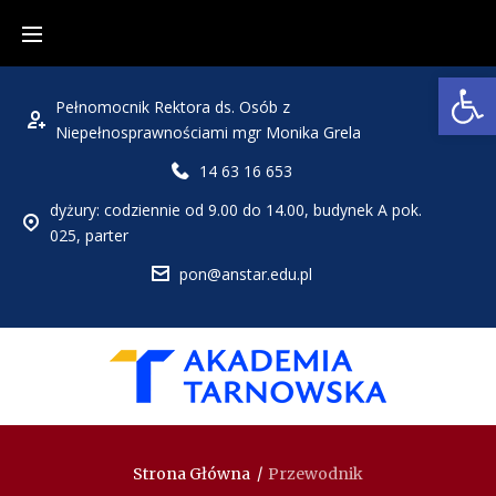
Open
Pełnomocnik Rektora ds. Osób z
Niepełnosprawnościami mgr Monika Grela
14 63 16 653
dyżury: codziennie od 9.00 do 14.00, budynek A pok.
025, parter
pon@anstar.edu.pl
Strona Główna
/
Przewodnik