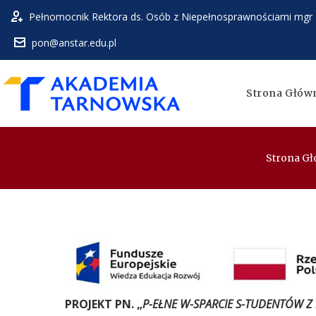
Skip
Pełnomocnik Rektora ds. Osób z Niepełnosprawnościami mgr 
to
content
pon@anstar.edu.pl
Strona Głów
Strona G
P-
EŁNE
W-
PROJEKT PN. „
P-EŁNE W-SPARCIE S-TUDENTÓW 