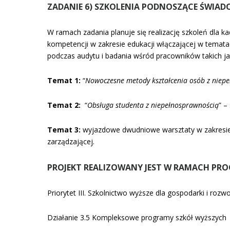
ZADANIE 6) SZKOLENIA PODNOSZĄCE ŚWIA
W ramach zadania planuje się realizację szkoleń dla k
kompetencji w zakresie edukacji włączającej w tematac
podczas audytu i badania wśród pracowników takich ja
Temat 1:
“
Nowoczesne metody kształcenia osób z niep
Temat 2:
“
Obsługa studenta z niepełnosprawnością
” –
Temat 3:
wyjazdowe dwudniowe warsztaty w zakresie
zarządzającej.
PROJEKT REALIZOWANY JEST W RAMACH PR
Priorytet III. Szkolnictwo wyższe dla gospodarki i rozw
Działanie 3.5 Kompleksowe programy szkół wyższych