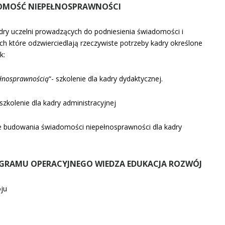
DOMOŚĆ NIEPEŁNOSPRAWNOŚCI
adry uczelni prowadzących do podniesienia świadomości i
h które odzwierciedlają rzeczywiste potrzeby kadry określone
k:
ełnosprawnością
“- szkolenie dla kadry dydaktycznej.
 szkolenie dla kadry administracyjnej
 budowania świadomości niepełnosprawności dla kadry
OGRAMU OPERACYJNEGO WIEDZA EDUKACJA ROZWÓJ
oju