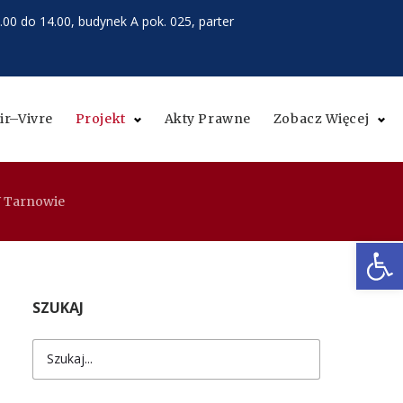
.00 do 14.00, budynek A pok. 025, parter
ir–Vivre
Projekt
Akty Prawne
Zobacz Więcej
W Tarnowie
Open
SZUKAJ
Search
for: