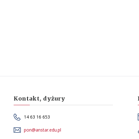
1
Kontakt, dyżury
14 63 16 653
pon@anstar.edu.pl