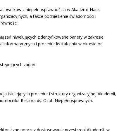
racowników z niepełnosprawnością w Akademii Nauk
anizacyjnych, a także podniesienie świadomości i
prawności.
iązań niwelujących zidentyfikowane bariery w zakresie
zi informatycznych i procedur kształcenia w okresie od
NOŚCIĄ
astępujących zadań:
a istniejących procedur i struktury organizacyjnej Akademii,
łnomocnika Rektora ds. Osób Niepełnosprawnych.
ektoniczne poprzez dostosowanie przestrzeni Akademii, w