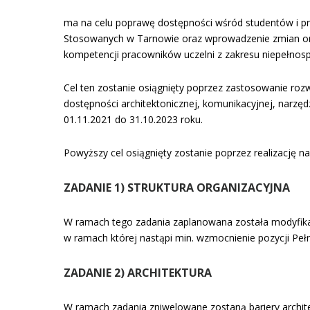
SPARCIE
ma na celu poprawę dostępności wśród studentów i p
Stosowanych w Tarnowie oraz wprowadzenie zmian org
S-
kompetencji pracowników uczelni z zakresu niepełnos
TUDENTÓW
Cel ten zostanie osiągnięty poprzez zastosowanie rozw
dostępności architektonicznej, komunikacyjnej, narzęd
Z
01.11.2021 do 31.10.2023 roku.
NIEPEŁNOSPRAW
Powyższy cel osiągnięty zostanie poprzez realizację n
W
ZADANIE 1) STRUKTURA ORGANIZACYJNA
TARNOWIE
W ramach tego zadania zaplanowana została modyfikacj
w ramach której nastąpi min. wzmocnienie pozycji Pe
ZADANIE 2) ARCHITEKTURA
W ramach zadania zniwelowane zostaną bariery archit