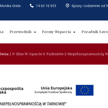
Monika Grela
14 63 16 653
dyżury: codziennie od 9
na
Przewodnik
Formy Wsparcia
Poradnik Savo
łówna
/
P-Ełne W-Sparcie S-Tudentów Z Niepełnosprawnością 
Z NIEPEŁNOSPRAWNOŚCIĄ W TARNOWIE
”